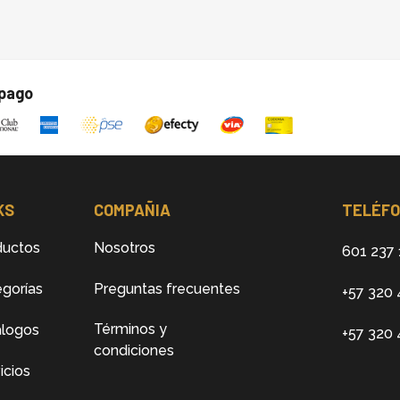
 pago
KS
COMPAÑIA
TELÉF
ductos
Nosotros
601 237 
gorías
Preguntas frecuentes
+57 320 
Términos y
álogos
+57 320
condiciones
icios