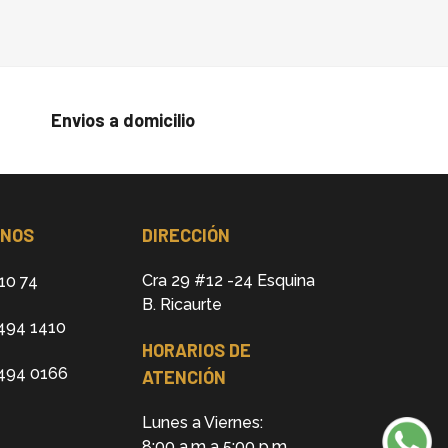
Envios a domicilio
ONOS
DIRECCIÓN
Cra 29 #12 -24 Esquina
10 74
B. Ricaurte
494 1410
HORARIOS DE
 494 0166
ATENCIÓN
Lunes a Viernes:
8:00 a.m a 5:00 p.m