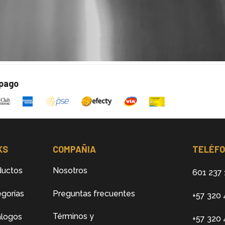
 pago
KS
COMPAÑIA
TELÉF
ductos
Nosotros
601 237 
gorías
Preguntas frecuentes
+57 320 
Términos y
álogos
+57 320