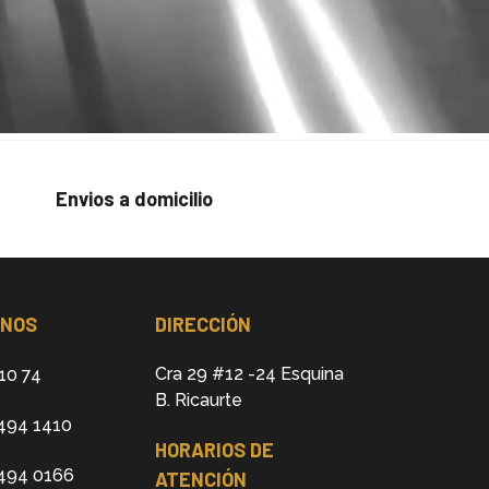
Envios a domicilio
ONOS
DIRECCIÓN
Cra 29 #12 -24 Esquina
10 74
B. Ricaurte
494 1410
HORARIOS DE
 494 0166
ATENCIÓN