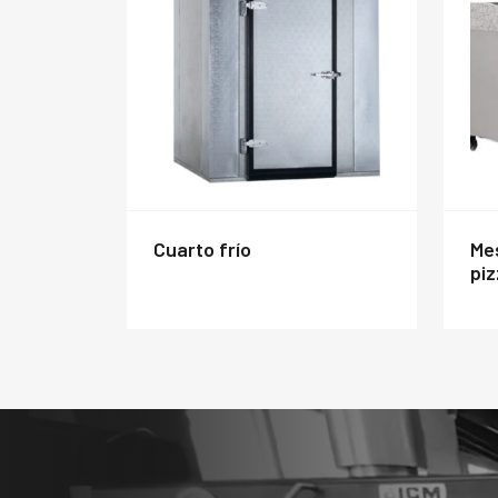
cuarto frío
mesón de trabajo para
piz