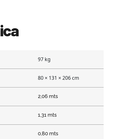
ica
97 kg
80 × 131 × 206 cm
2,06 mts
1,31 mts
0,80 mts