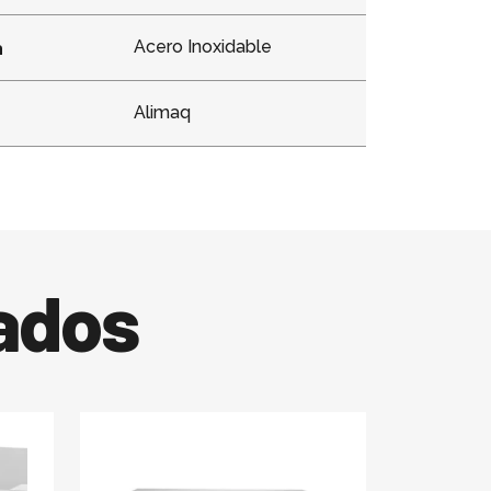
n
Acero Inoxidable
Alimaq
ados