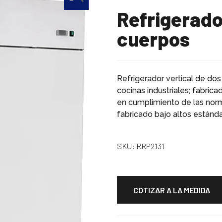
refrigerador vertical de dos
cuerpos
Refrigerador vertical de do
cocinas industriales; fabrica
en cumplimiento de las norm
fabricado bajo altos estánda
SKU:
RRP2131
COTIZAR A LA MEDIDA